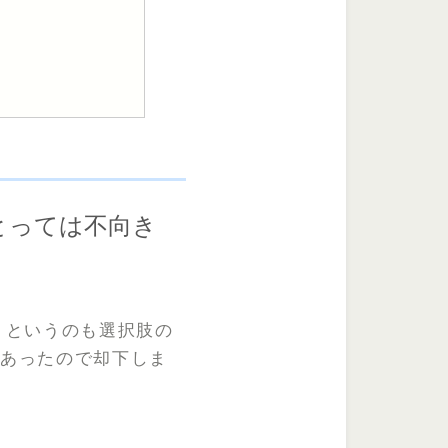
とっては不向き
ス
というのも選択肢の
があったので却下しま