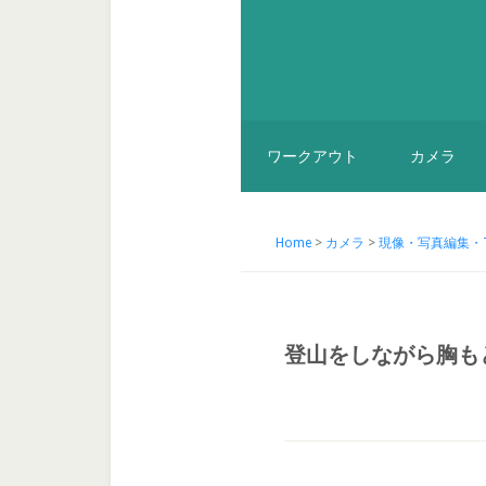
ワークアウト
カメラ
Home
>
カメラ
>
現像・写真編集・T
登山をしながら胸も