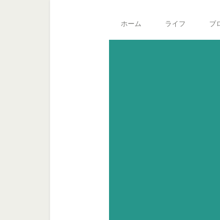
Skip
Skip
Skip
Main
to
to
to
navigation
ホーム
ライフ
ブ
secondary
content
footer
menu