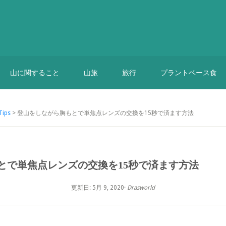
山に関すること
山旅
旅行
プラントベース食
ips
> 登山をしながら胸もとで単焦点レンズの交換を15秒で済ます方法
とで単焦点レンズの交換を15秒で済ます方法
更新日: 5月 9, 2020
·
Drasworld