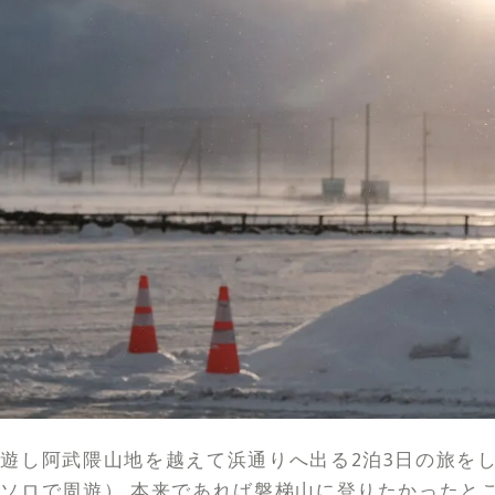
遊し阿武隈山地を越えて浜通りへ出る2泊3日の旅を
ソロで周遊） 本来であれば磐梯山に登りたかったと