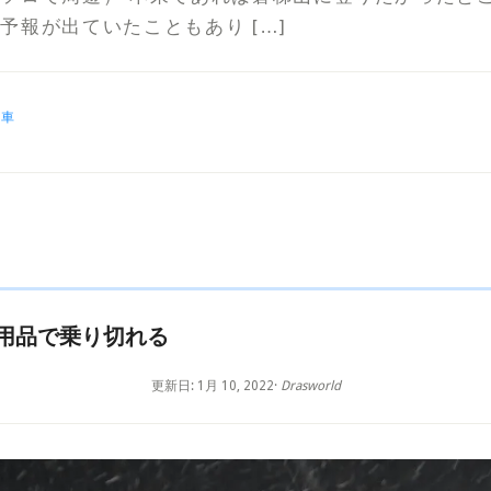
予報が出ていたこともあり […]
：
車
用品で乗り切れる
更新日: 1月 10, 2022
·
Drasworld