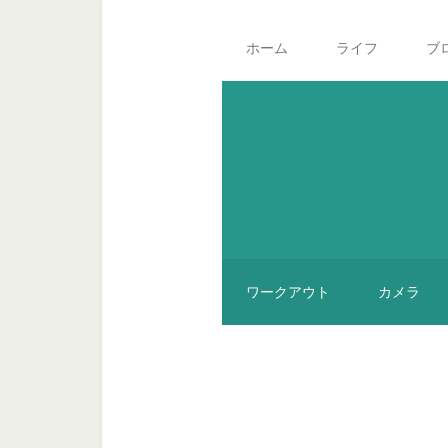
Skip
Skip
Skip
Main
to
to
to
navigation
ホーム
ライフ
ブ
secondary
content
footer
menu
ワークアウト
カメラ