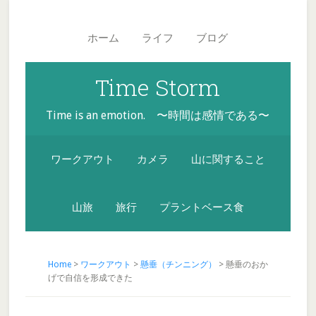
Skip
Skip
Skip
Main
to
to
to
navigation
ホーム
ライフ
ブログ
secondary
content
footer
menu
Time Storm
Time is an emotion. 〜時間は感情である〜
ワークアウト
カメラ
山に関すること
山旅
旅行
プラントベース食
Home
>
ワークアウト
>
懸垂（チンニング）
> 懸垂のおか
げで自信を形成できた