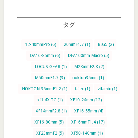
ト
を
検
タグ
索
す
る
12-40mmPro
(6)
20mmF1.7
(1)
BIG5
(2)
DA16-85mm
(6)
DFA100mm Macro
(5)
LOCUS GEAR
(1)
M28mmF2.8
(2)
M50mmF1.7
(3)
nokton35mm
(1)
NOKTON 35mmF1.2
(1)
talex
(1)
vitamix
(1)
xf1.4X TC
(1)
XF10-24mm
(12)
XF14mmF2.8
(1)
XF16-55mm
(4)
XF16-80mm
(5)
XF16mmF1.4
(17)
XF23mmF2
(5)
XF50-140mm
(1)