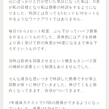
心にぽっかりと穴が空いた気分になった私は、O君
が私の目標となり私は懸垂の特訓をするようにな
りました。特訓とは言っても5セットも10セットも
やるようなワークアウトではありません。
毎日1から2セット程度、ぶら下がってハーフ懸垂
をやるというものでした。具体的にはアゴを鉄棒
より高く挙げて肘の角度が90度になるまで体を下
ろすというものです。
当時は筋肉を回復させるという概念もタンパク質
の補給が必要という知識もありませんでした。
そんな適当な思いつきで特訓した懸垂ですが挙上
回数が徐々に伸びていきました。伸びてくると面
白くなってきます。自信がついてきます。
1年後体力テストで17回の懸垂ができるようになっ
ていました。体重は57kgでした。