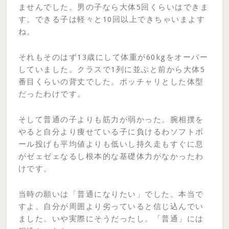
ませんでした。男の子なら大体5回くらいはできま
す。できる子は軽々と10回以上できちゃいまよす
ね。
それもそのはず13歳にして体重が60kgをオーバー
していました。クラスで1列に並ぶと前から大体5
番目くらいの背丈でした。ポッチャリとした体型
だったわけです。
そして普通の子よりも筋力が弱かった。腕相撲を
やると自分より痩せている子に負けるわソフトボ
ール投げも平均値よりも低いし持久走もすぐに息
がゼェゼェなるし根本的な基礎体力がなかったわ
けです。
当時の願いは「普通になりたい」でした。本当で
すよ。自分が周囲より劣っていると信じ込んでい
ました。いや実際にそうだったし。「普通」には