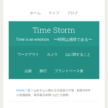
Skip
Skip
Skip
Main
to
to
to
navigation
ホーム
ライフ
ブログ
secondary
content
footer
menu
Time Storm
Time is an emotion. 〜時間は感情である〜
ワークアウト
カメラ
山に関すること
山旅
旅行
プラントベース食
Home
>
旅
> 山好きなら惚れる渋温泉の穴場：創業300年
の老舗旅館「真田家旧本陣つばたや旅館」