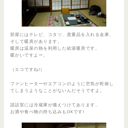
部屋にはテレビ、コタツ、貴重品を入れる金庫、
そして暖房があります。
暖房は温泉の熱を利用した給湯暖房です。
暖かいですよー。
（エコですね!）
ファンヒーターやエアコンのように空気が乾燥し
てしまうようなことがないんだそうですよ。
談話室には冷蔵庫が備えつけてあります。
お酒や食べ物の持ち込みもOKです!