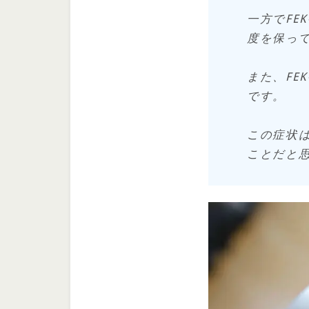
一方でFE
度を保っ
また、FE
です。
この症状
ことだと