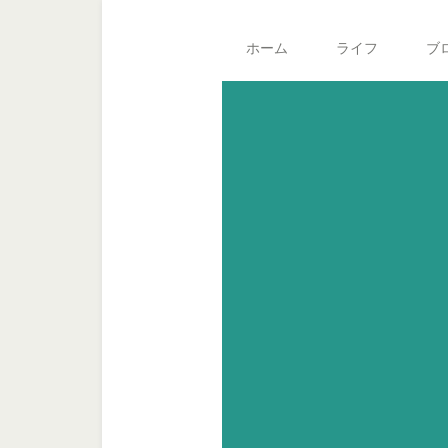
Skip
Skip
Skip
Main
to
to
to
navigation
ホーム
ライフ
ブ
secondary
content
footer
menu