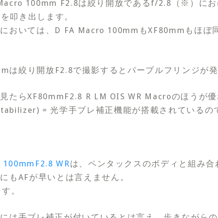
Macro 100mm F2.8は絞り開放であるf/2.8（※
絵を叩き出します。
おいては、D FA Macro 100mmもXF80mmも
o 100mmは絞り開放F2.8で撮影するとパープルフリンジ
らXF80mmF2.8 R LM OIS WR Macroのほう
Image Stabilizer) = 光学手ブレ補正機能が搭載され
 100mmF2.8 WR
は、ペンタックスのボディと組み合
にもAFが早いとは言えません。
ます。
ィには手ブレ補正が付いているとは言え、歩きながら