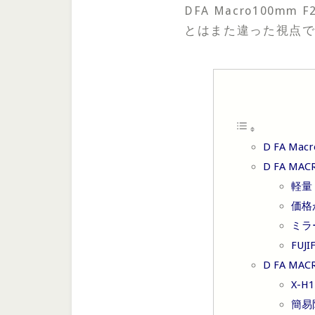
DFA Macro100
とはまた違った視点
D FA Ma
D FA MA
軽量
価格
ミラ
FU
D FA MA
X-
簡易