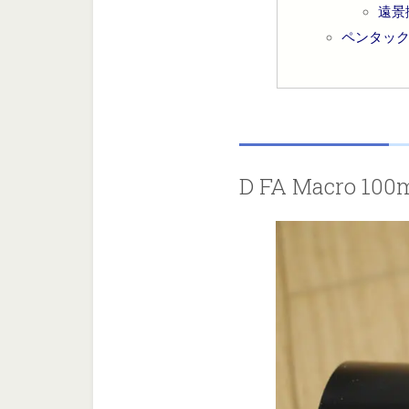
遠景
ペンタックス
D FA Macro 