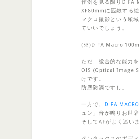
作例を見る限りD FA 
XF80mmに匹敵する
マクロ撮影という領域に
ていいでしょう。
(※)D FA Macr
ただ、総合的な能力を見た
OIS (Optical 
けです。
防塵防滴ですし。
一方で、
D FA MACRO
ュン」音が鳴りお世辞
そしてAFがよく迷い
ペンタックスのボデ