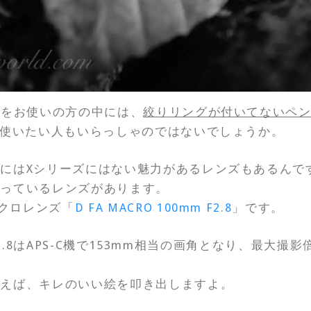
リーズをお使いの方の中には、
絞りリングが付いてないペン
使いたい人もいらっしゃのではないでしょうか。
にはXシリーズにはない魅力があるレンズもあるんで
入っているレンズがあります。
マクロレンズ「
D FA MACRO 100mm F2.8
」です。
m F2.8はAPS-C機で153mm相当の画角となり、最大撮
合えば、キレのいい絵を叩き出しますよ。