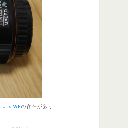
M OIS WR
の存在があり