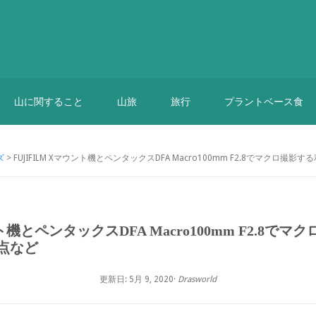
山に関すること
山旅
旅行
プラントベース食
ズ
> FUJIFILM Xマウント機とペンタックスDFA Macro100mm F2.8でマク
ント機とペンタックスDFA Macro100mm F2.8
点など
更新日: 5月 9, 2020
·
Drasworld