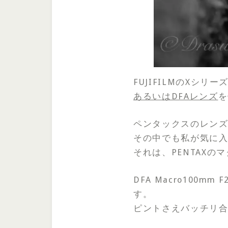
FUJIFILMのXシ
あるいはDFAレンズ
を
ペンタックスのレンズ
その中でも私が気に
それは、PENTAXの
DFA Macro100m
す。
ピントさえバッチリ