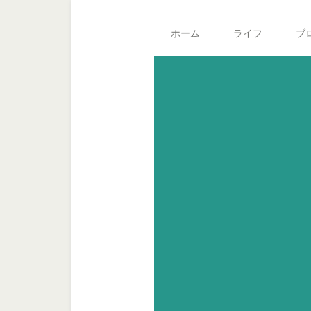
Skip
Skip
Skip
Main
to
to
to
navigation
ホーム
ライフ
ブ
secondary
content
footer
menu