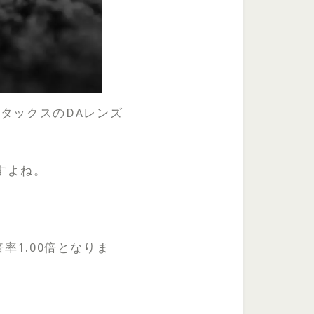
タックスのDAレンズ
すよね。
影倍率1.00倍となりま