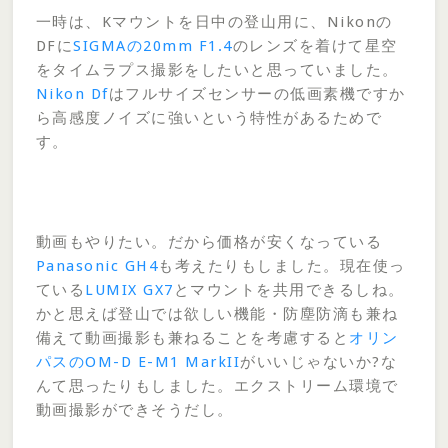
一時は、Kマウントを日中の登山用に、Nikonの
DFに
SIGMAの20mm F1.4
のレンズを着けて星空
をタイムラプス撮影をしたいと思っていました。
Nikon Df
はフルサイズセンサーの低画素機ですか
ら高感度ノイズに強いという特性があるためで
す。
動画もやりたい。だから価格が安くなっている
Panasonic GH4
も考えたりもしました。現在使っ
ている
LUMIX GX7
とマウントを共用できるしね。
かと思えば登山では欲しい機能・防塵防滴も兼ね
備えて動画撮影も兼ねることを考慮すると
オリン
パスのOM-D E-M1 MarkII
がいいじゃないか?な
んて思ったりもしました。エクストリーム環境で
動画撮影ができそうだし。