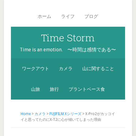
Skip
Skip
Skip
Main
to
to
to
navigation
ホーム
ライフ
ブログ
secondary
content
footer
menu
Time Storm
Time is an emotion. 〜時間は感情である〜
ワークアウト
カメラ
山に関すること
山旅
旅行
プラントベース食
Home
>
カメラ
>
FUJIFILM Xシリーズ
> X-Pro2がカッコイ
イと思ってたのにX-T2に心が傾いてしまった理由