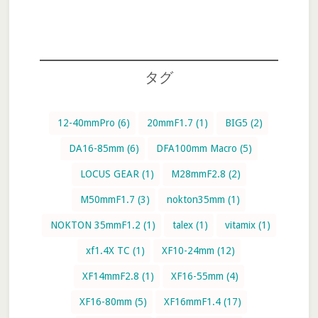
イ
ト
を
検
タグ
索
す
る
12-40mmPro
(6)
20mmF1.7
(1)
BIG5
(2)
DA16-85mm
(6)
DFA100mm Macro
(5)
LOCUS GEAR
(1)
M28mmF2.8
(2)
M50mmF1.7
(3)
nokton35mm
(1)
NOKTON 35mmF1.2
(1)
talex
(1)
vitamix
(1)
xf1.4X TC
(1)
XF10-24mm
(12)
XF14mmF2.8
(1)
XF16-55mm
(4)
XF16-80mm
(5)
XF16mmF1.4
(17)