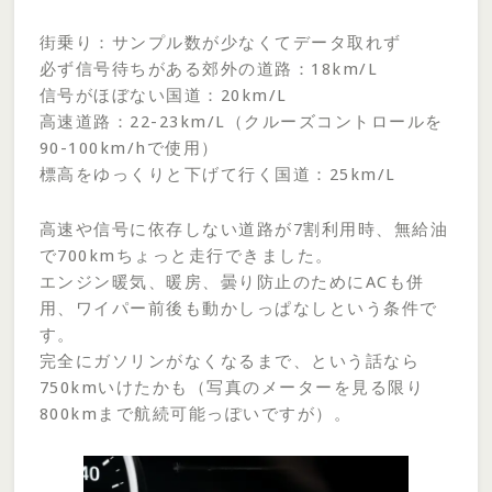
街乗り：サンプル数が少なくてデータ取れず
必ず信号待ちがある郊外の道路：18km/L
信号がほぼない国道：20km/L
高速道路：22-23km/L（クルーズコントロールを
90-100km/hで使用）
標高をゆっくりと下げて行く国道：25km/L
高速や信号に依存しない道路が7割利用時、無給油
で700kmちょっと走行できました。
エンジン暖気、暖房、曇り防止のためにACも併
用、ワイパー前後も動かしっぱなしという条件で
す。
完全にガソリンがなくなるまで、という話なら
750kmいけたかも（写真のメーターを見る限り
800kmまで航続可能っぽいですが）。