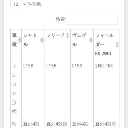
件表示
検索:
車
シャト
フリード
ヴェゼ
フィール
種
ル
ル
ダー
EX 2WD
エ
L15B
L15B
L15B
2NR-FKE
ン
ジ
ン
形
式
種
直列4気
直列4気筒
直列4気
直列4気筒