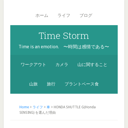
Skip
Skip
Skip
Main
to
to
to
navigation
ホーム
ライフ
ブログ
secondary
content
footer
menu
Time Storm
Time is an emotion. 〜時間は感情である〜
ワークアウト
カメラ
山に関すること
山旅
旅行
プラントベース食
Home
>
ライフ
>
車
> HONDA SHUTTLE G(Honda
SENSING) を選んだ理由