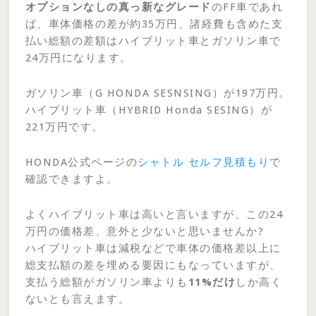
オプションなしの真っ新なグレード
のFF車であれ
ば、車体価格の差が約35万円、諸経費も含めた支
払い総額の差額はハイブリット車とガソリン車で
24万円になります。
ガソリン車（G HONDA SESNSING）が197万円。
ハイブリット車（HYBRID Honda SESING）が
221万円です。
HONDA公式ページの
シャトル セルフ見積もり
で
確認できますよ。
よくハイブリット車は高いと言いますが、この24
万円の価格差、意外と少ないと思いませんか?
ハイブリット車は減税などで車体の価格差以上に
総支払額の差を埋める要因にもなっていますが、
支払う総額がガソリン車よりも
11%だけ
しか高く
ないとも言えます。