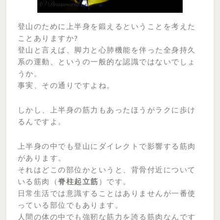
登山のために上半身を鍛えるということを考えた
ことありますか?
登山と言えば、脚力と心肺機能を伴った全身持久
系の運動、というの一般的な認識ではないでしょ
うか。
事実、その通りですよね。
しかし、上半身の筋力もあったほうがラクに歩け
るんですよ。
上半身の中でも登山にダイレクトで影響する筋肉
があります。
それはどこの部位かというと、背骨付近について
いる筋肉（
脊柱起立筋
）です。
日常生活では意識することはありませんが一番使
っている部位でもあります。
人間の体の中でも強靭な筋力を誇る筋肉なんです