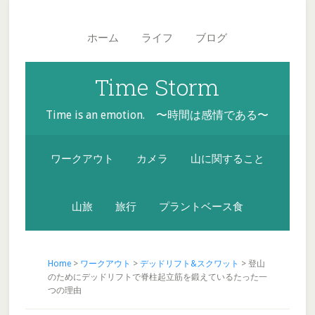
Skip
Skip
Skip
Main
to
to
to
navigation
ホーム
ライフ
ブログ
secondary
content
footer
menu
Time Storm
Time is an emotion. 〜時間は感情である〜
ワークアウト
カメラ
山に関すること
山旅
旅行
プラントベース食
Home
>
ワークアウト
>
デッドリフト&スクワット
> 登山
のためにデッドリフトで脊柱起立筋を鍛えているたった一
つの理由