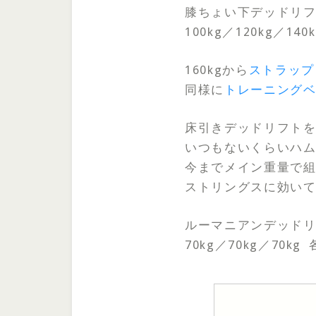
膝ちょい下デッドリ
100kg／120kg／14
160kgから
ストラップ
同様に
トレーニング
床引きデッドリフト
いつもないくらいハ
今までメイン重量で
ストリングスに効い
ルーマニアンデッド
70kg／70kg／70kg 