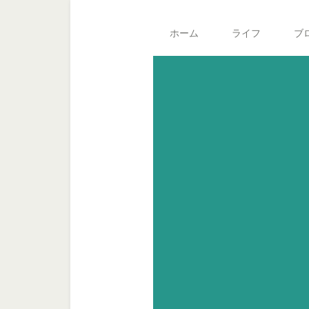
Skip
Skip
Skip
Main
to
to
to
navigation
ホーム
ライフ
ブ
secondary
content
footer
menu