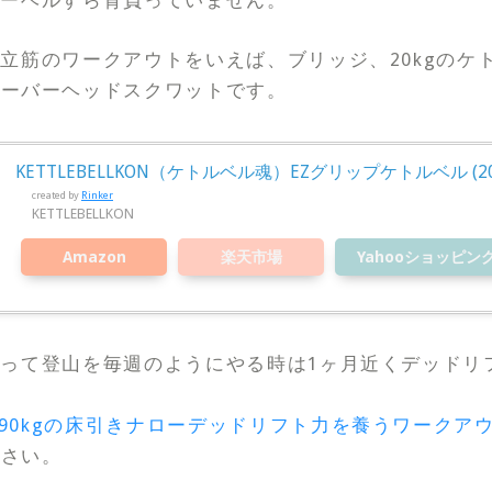
バーベルすら背負っていません。
立筋のワークアウトをいえば、ブリッジ、20kgのケ
オーバーヘッドスクワットです。
KETTLEBELLKON（ケトルベル魂）EZグリップケトルベル (20
created by
Rinker
KETTLEBELLKON
Amazon
楽天市場
Yahooショッピン
って登山を毎週のようにやる時は1ヶ月近くデッドリ
で190kgの床引きナローデッドリフト力を養うワーク
ださい。