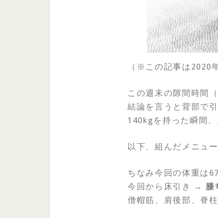
（※この記事は2020
この週末の隙間時間（
結論を言うと背部で
140kgを持った瞬
以下、組んだメニュ
ちなみ今回の体重は67
今回から床引き →
膝
僧帽筋、肩後部、脊