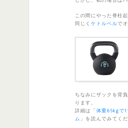
しかし、私の場合は
この間にやった脊柱起
同じく
ケトルベル
で
ちなみにザックを背負
ります。
詳細は「
体重65kg
ム
」を読んでみてく