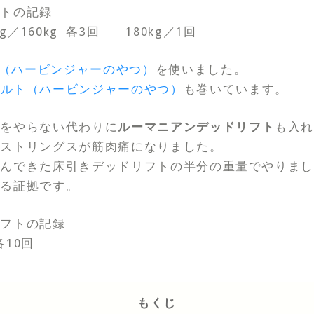
フトの記録
0kg／160kg 各3回 180kg／1回
（ハービンジャーのやつ）
を使いました。
ベルト（ハービンジャーのやつ）
も巻いています。
ををやらない代わりに
ルーマニアンデッドリフト
も入
ムストリングスが筋肉痛になりました。
組んできた床引きデッドリフトの半分の重量でやりま
てる証拠です。
リフトの記録
各10回
もくじ