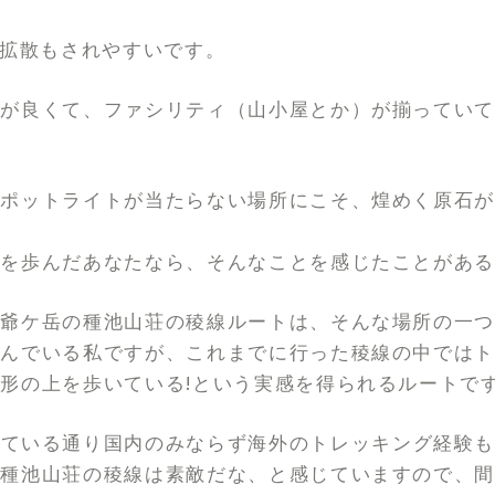
で拡散もされやすいです。
スが良くて、ファシリティ（山小屋とか）が揃ってい
スポットライトが当たらない場所にこそ、煌めく原石
験を歩んだあなたなら、そんなことを感じたことがあ
ら爺ケ岳の種池山荘の稜線ルートは、そんな場所の一
好んでいる私ですが、これまでに行った稜線の中では
形の上を歩いている!という実感を得られるルートで
いている通り国内のみならず海外のトレッキング経験
ら種池山荘の稜線は素敵だな、と感じていますので、