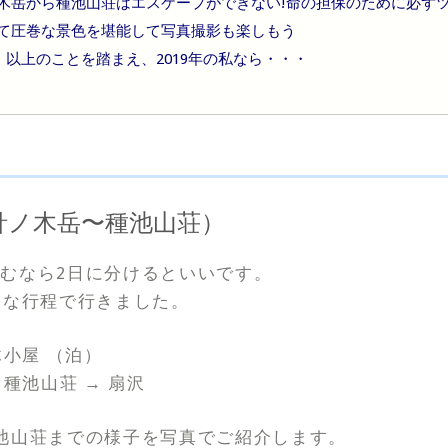
木岳から種池山荘はエスケープができない!命の担保のために必ずツ
て圧巻な景色を堪能して写真撮影も楽しもう
以上のことを踏まえ、2019年の私なら・・・
針ノ木岳〜種池山荘）
むなら2日に分けるといいです。
んな行程で行きました。
木小屋 （泊）
 種池山荘 → 扇沢
池山荘までの様子を写真でご紹介します。