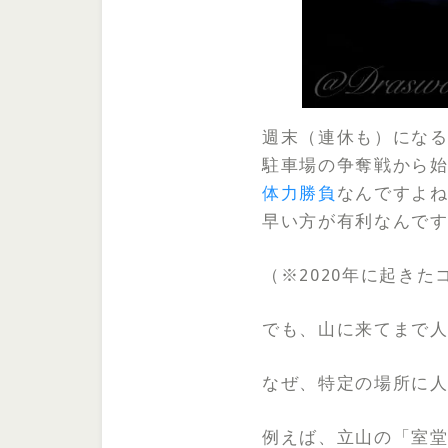
週末（連休も）にな
駐車場の争奪戦から
体力勝負
なんですよ
早い方が有利なんで
（※2020年に起き
でも、山に来てまで人
なぜ、特定の場所に人
例えば、立山の「室