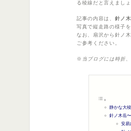
る稜線だと言えまし
記事の内容は、
針ノ
写真で縦走路の様子を
なお、扇沢から針ノ
ご参考ください。
※
当ブログには時折
静かな大
針ノ木岳〜
安易