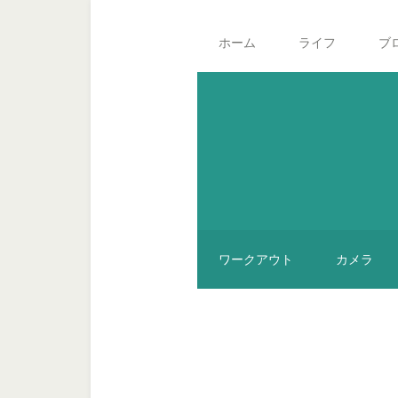
Skip
Skip
Skip
Main
to
to
to
navigation
ホーム
ライフ
ブ
secondary
content
footer
menu
ワークアウト
カメラ