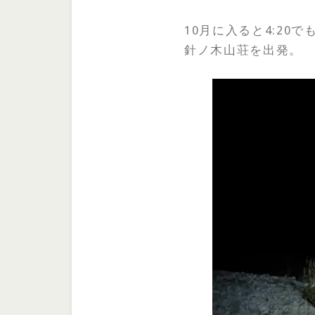
10月に入ると4:20
針ノ木山荘を出発。