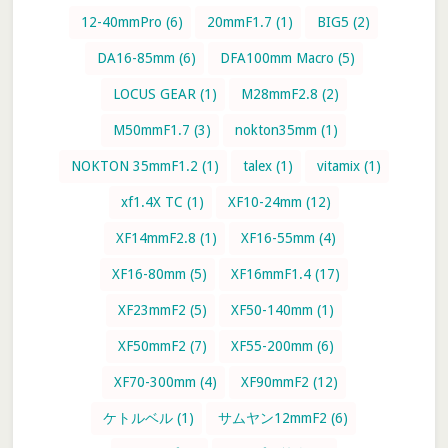
る
12-40mmPro
(6)
20mmF1.7
(1)
BIG5
(2)
DA16-85mm
(6)
DFA100mm Macro
(5)
LOCUS GEAR
(1)
M28mmF2.8
(2)
M50mmF1.7
(3)
nokton35mm
(1)
NOKTON 35mmF1.2
(1)
talex
(1)
vitamix
(1)
xf1.4X TC
(1)
XF10-24mm
(12)
XF14mmF2.8
(1)
XF16-55mm
(4)
XF16-80mm
(5)
XF16mmF1.4
(17)
XF23mmF2
(5)
XF50-140mm
(1)
XF50mmF2
(7)
XF55-200mm
(6)
XF70-300mm
(4)
XF90mmF2
(12)
ケトルベル
(1)
サムヤン12mmF2
(6)