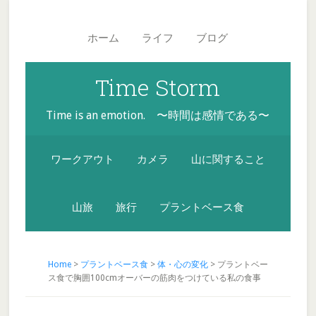
Skip
Skip
Skip
Main
to
to
to
navigation
ホーム
ライフ
ブログ
secondary
content
footer
menu
Time Storm
Time is an emotion. 〜時間は感情である〜
ワークアウト
カメラ
山に関すること
山旅
旅行
プラントベース食
Home
>
プラントベース食
>
体・心の変化
> プラントベー
ス食で胸囲100cmオーバーの筋肉をつけている私の食事