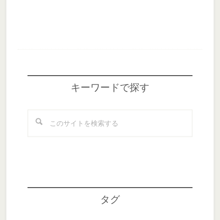
Footer
キーワードで探す
こ
の
サ
イ
ト
を
検
タグ
索
す