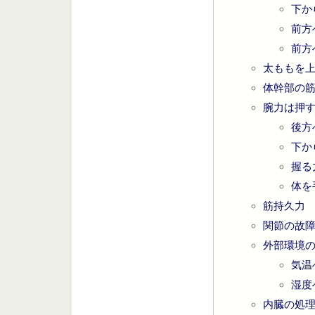
下か
前方
前方
太ももを
体幹部の
腕力は押
後方
下か
握る
体を
筋持久力
関節の故
外部環境
気温
湿度
内臓の処