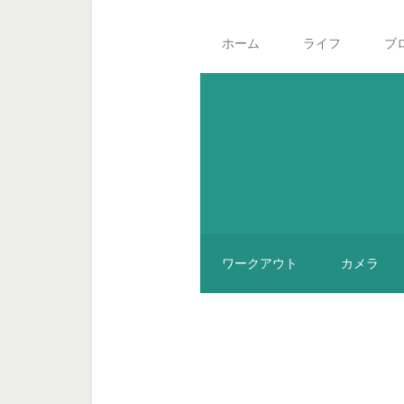
Skip
Skip
Skip
Main
to
to
to
navigation
ホーム
ライフ
ブ
secondary
content
footer
menu
ワークアウト
カメラ