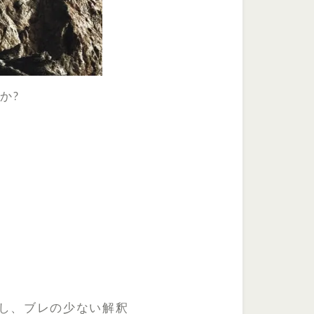
か?
換し、ブレの少ない解釈