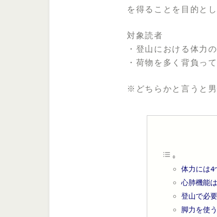
を得ることを目的と
対象読者
・登山における体力
・荷物を多く背負っ
※どちらかと言うと
体力には4
心肺機能
登山で必
脚力を使う