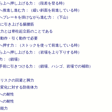
ら上へ押し上げる力：（段差を登る時）
へ推進し進む力：（緩い斜面を前進している時）
へブレーキを掛けながら進む力：（下山）
上に引き上げる腸腰筋
筋力とは脊柱起立筋のことである
す動作・引く動作で必要
へ押す力：（ストックを使って前進している時）
ら上へ押し上げる力：（岩場を上り下りする時）
力：（鎖場）
手前に引きつける力：（鎖場、ハシゴ、岩場での補助）
障リスクの回避と脚力
の変化に対する防衛体力
への耐性
への耐性
理能力