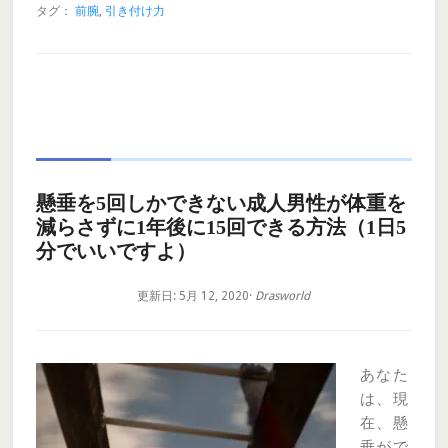
タグ：
前腕
,
引き付け力
懸垂を5回しかできない成人男性が体重を
減らさずに1年後に15回できる方法（1日5
分でいいですよ）
更新日: 5月 12, 2020
·
Drasworld
あなた
は、現
在、懸
垂がで