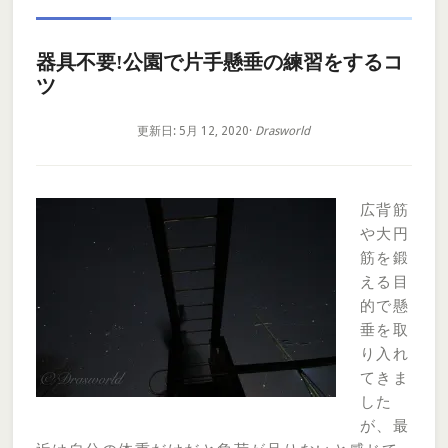
器具不要!公園で片手懸垂の練習をするコ
ツ
更新日: 5月 12, 2020
·
Drasworld
広背筋
や大円
筋を鍛
える目
的で懸
垂を取
り入れ
てきま
した
が、最