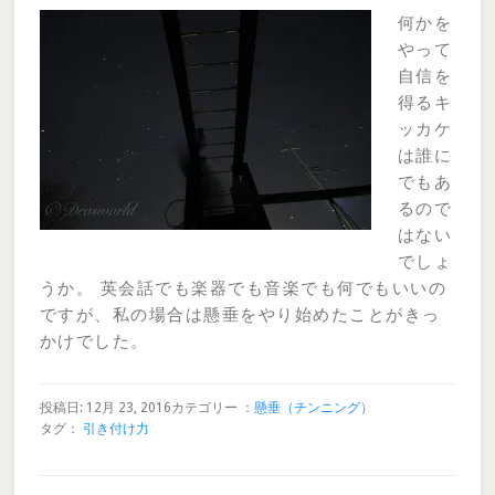
何かを
やって
自信を
得るキ
ッカケ
は誰に
でもあ
るので
はない
でしょ
うか。 英会話でも楽器でも音楽でも何でもいいの
ですが、私の場合は懸垂をやり始めたことがきっ
かけでした。
投稿日: 12月 23, 2016
カテゴリー ：
懸垂（チンニング）
タグ：
引き付け力