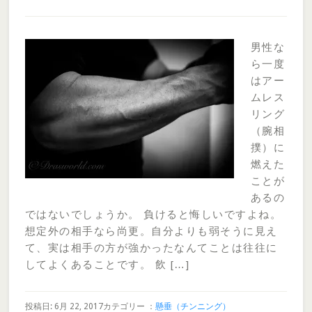
男性な
ら一度
はアー
ムレス
リング
（腕相
撲）に
燃えた
ことが
あるの
ではないでしょうか。 負けると悔しいですよね。
想定外の相手なら尚更。自分よりも弱そうに見え
て、実は相手の方が強かったなんてことは往往に
してよくあることです。 飲 […]
投稿日: 6月 22, 2017
カテゴリー ：
懸垂（チンニング）