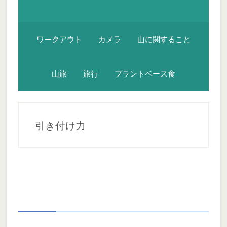
ワークアウト
カメラ
山に関すること
山旅
旅行
プラントベース食
引き付け力