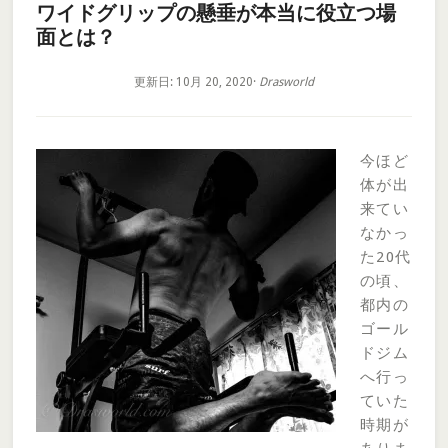
ワイドグリップの懸垂が本当に役立つ場
面とは？
更新日: 10月 20, 2020
·
Drasworld
今ほど
体が出
来てい
なかっ
た20代
の頃、
都内の
ゴール
ドジム
へ行っ
ていた
時期が