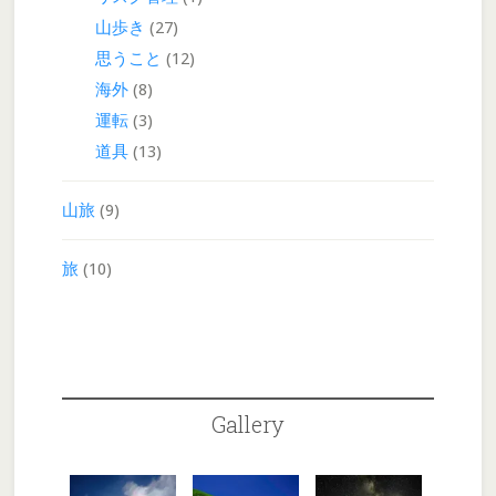
山歩き
(27)
思うこと
(12)
海外
(8)
運転
(3)
道具
(13)
山旅
(9)
旅
(10)
Gallery