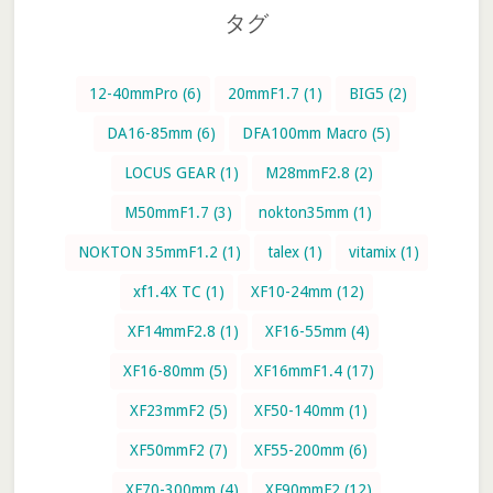
検
タグ
索
す
る
12-40mmPro
(6)
20mmF1.7
(1)
BIG5
(2)
DA16-85mm
(6)
DFA100mm Macro
(5)
LOCUS GEAR
(1)
M28mmF2.8
(2)
M50mmF1.7
(3)
nokton35mm
(1)
NOKTON 35mmF1.2
(1)
talex
(1)
vitamix
(1)
xf1.4X TC
(1)
XF10-24mm
(12)
XF14mmF2.8
(1)
XF16-55mm
(4)
XF16-80mm
(5)
XF16mmF1.4
(17)
XF23mmF2
(5)
XF50-140mm
(1)
XF50mmF2
(7)
XF55-200mm
(6)
XF70-300mm
(4)
XF90mmF2
(12)