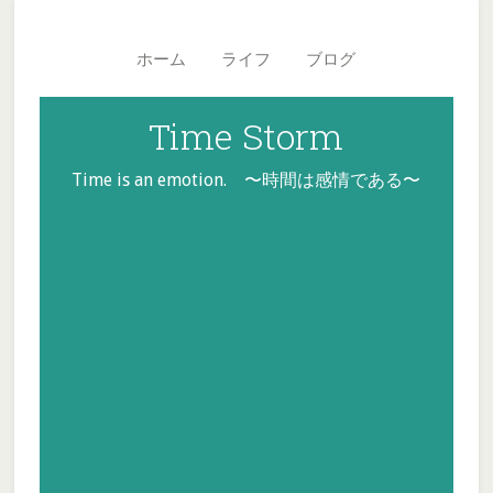
Skip
Skip
Skip
Main
to
to
to
navigation
ホーム
ライフ
ブログ
secondary
content
footer
menu
Time Storm
Time is an emotion. 〜時間は感情である〜