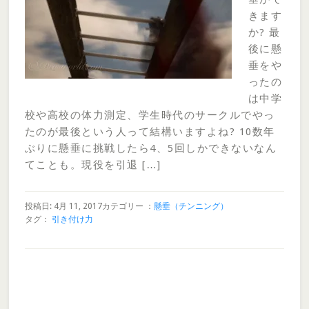
きます
か? 最
後に懸
垂をや
ったの
は中学
校や高校の体力測定、学生時代のサークルでやっ
たのが最後という人って結構いますよね? 10数年
ぶりに懸垂に挑戦したら4、5回しかできないなん
てことも。現役を引退 […]
投稿日: 4月 11, 2017
カテゴリー ：
懸垂（チンニング）
タグ：
引き付け力