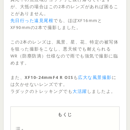
が、大抵の場合はこの2本のレンズがあれば困るこ
とがありません。
先日行った遠見尾根
でも、ほぼXF16mmと
XF90mmの2本で撮影しました。
この2本のレンズは、風景、星、花、特定の被写体
を狙った撮影をこなし、悪天候でも耐えられる
WR（防塵防滴）仕様なので雨でも強気で撮影に臨
めます。
また、
XF10-24mmF4 R OIS
も
広大な風景撮影
に
は欠かせないレンズです。
ラダックのトレッキングでも
大活躍
しましたよ。
もくじ