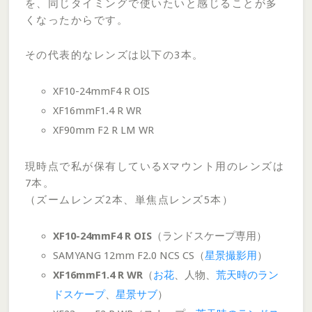
を、同じタイミングで使いたいと感じることが多
くなったからです。
その代表的なレンズは以下の3本。
XF10-24mmF4 R OIS
XF16mmF1.4 R WR
XF90mm F2 R LM WR
現時点で私が保有しているXマウント用のレンズは
7本。
（ズームレンズ2本、単焦点レンズ5本）
XF10-24mmF4 R OIS
（ランドスケープ専用）
SAMYANG 12mm F2.0 NCS CS（
星景撮影用
）
XF16mmF1.4 R WR
（
お花
、人物、
荒天時のラン
ドスケープ
、
星景サブ
）