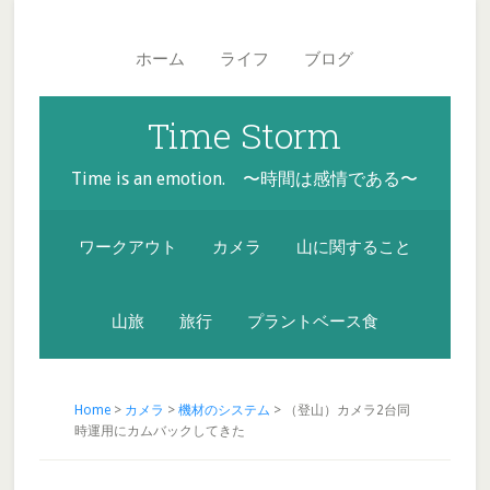
Skip
Skip
Skip
Main
to
to
to
navigation
ホーム
ライフ
ブログ
secondary
content
footer
menu
Time Storm
Time is an emotion. 〜時間は感情である〜
ワークアウト
カメラ
山に関すること
山旅
旅行
プラントベース食
Home
>
カメラ
>
機材のシステム
> （登山）カメラ2台同
時運用にカムバックしてきた