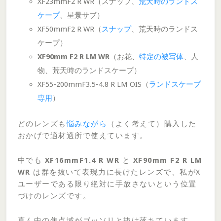
XF23mmF2 R WR（スナップ、
荒天時のランドス
ケープ
、星景サブ）
XF50mmF2 R WR（
スナップ
、荒天時のランドス
ケープ）
XF90mm F2 R LM WR
（お花、
特定の被写体
、人
物、荒天時のランドスケープ）
XF55-200mmF3.5-4.8 R LM OIS（
ランドスケープ
専用
）
どのレンズも
悩みながら
（よく考えて）購入した
おかげで適材適所で使えています。
中でも
XF16mmF1.4 R WR
と
XF90mm F2 R LM
WR
は群を抜いて表現力に長けたレンズで、私がX
ユーザーである限り絶対に手放さないという位置
づけのレンズです。
真ん中の焦点域がゴッソリと抜け落ちています