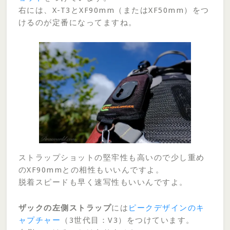
右には、X-T3とXF90mm（またはXF50mm）をつ
けるのが定番になってますね。
ストラップショットの堅牢性も高いので少し重め
のXF90mmとの相性もいいんですよ。
脱着スピードも早く速写性もいいんですよ。
ザックの左側ストラップ
には
ピークデザインのキ
ャプチャー
（3世代目：V3）をつけています。